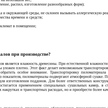
рление, распил, изготовление разнообразных форм);
ка и окружающей среды, не склонен вызывать аллергическую ре
чества времени и средств;
оклимат в помещении;
алов при производстве?
в является влажность древесины. При естественной влажности
ны уложен плотно. Этот факт делает невозможным транспортиров
обратить особое внимание. Транспортировку пиломатериала с
го показателя, пиломатериалы подвергают атмосферной сушке.
для изготовления поддонов. Для более ответственных констру
остигается применением специальных сушильных камер, в с
х накрутках и транспортных расходах, но и приобрести более ка