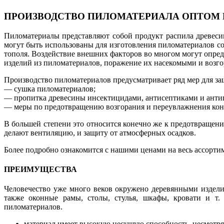
ПРОИЗВОДСТВО ПИЛОМАТЕРИАЛА ОПТОМ 
Пиломатериалы представляют собой продукт распила древесин
могут быть использованы для изготовления пиломатериалов сор
тополя. Воздействие внешних факторов во многом могут опред
изделий из пиломатериалов, поражение их насекомыми и возго
Производство пиломатериалов предусматривает ряд мер для за
— сушка пиломатериалов;
— пропитка древесины инсектицидами, антисептиками и анти
— меры по предотвращению возгорания и переувлажнения конс
В большей степени это относится конечно же к предотвращен
делают вентиляцию, и защиту от атмосферных осадков.
Более подробно ознакомится с нашими ценами на весь ассорти
ПРЕИМУЩЕСТВА
Человечество уже много веков окружено деревянными издели
также оконные рамы, столы, стулья, шкафы, кровати и т.
пиломатериалов.
материал имеет высокую несущую способность, несмотря