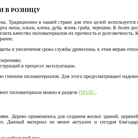
И В РОЗНИЦУ
ы. Традиционно в нашей стране для этих целей используется с
та липы, ольхи, клена, дуба, ясеня, граба, черешни. К более 
елить качество пиломатериалов их прочность и долговечность. 
рание.
щиты и увеличения срока службы древесины, к этим мерам относ
пиренами;
трукций в процессе эксплуатации.
ию гниения пиломатериалов. Для этого предусматривают надеж
мент пиломатериала можно в разделе
ПРАЙС
.
ями. Дерево применялось для создания жилых зданий, церкве
 п. Данный материал не менее актуален и сегодня благода
 на небольшой вес;