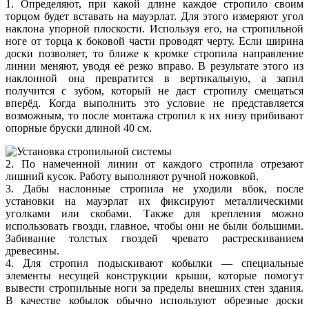
1. Определяют, при какой длине каждое стропило своим
торцом будет вставать на мауэрлат. Для этого измеряют угол
наклона упорной плоскости. Используя его, на стропильной
ноге от торца к боковой части проводят черту. Если ширина
доски позволяет, то ближе к кромке стропила направление
линии меняют, уводя её резко вправо. В результате этого из
наклонной она превратится в вертикальную, а запил
получится с зубом, который не даст стропилу смещаться
вперёд. Когда выполнить это условие не представляется
возможным, то после монтажа стропил к их низу прибивают
опорные бруски длиной 40 см.
2. По намеченной линии от каждого стропила отрезают
лишний кусок. Работу выполняют ручной ножовкой.
3. Дабы наслонные стропила не уходили вбок, после
установки на мауэрлат их фиксируют металлическими
уголками или скобами. Также для крепления можно
использовать гвозди, главное, чтобы они не были большими.
Забивание толстых гвоздей чревато растрескиванием
древесины.
4. Для стропил подыскивают кобылки — специальные
элементы несущей конструкции крыши, которые помогут
вывести стропильные ноги за пределы внешних стен здания.
В качестве кобылок обычно используют обрезные доски