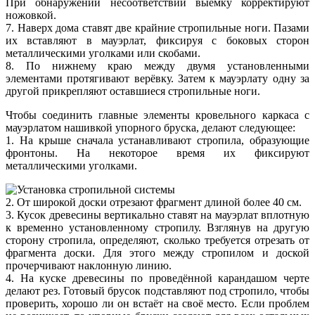
При обнаружении несоответствий выемку корректируют
ножовкой.
7. Наверх дома ставят две крайние стропильные ноги. Пазами
их вставляют в мауэрлат, фиксируя с боковых сторон
металлическими уголками или скобами.
8. По нижнему краю между двумя установленными
элементами протягивают верёвку. Затем к мауэрлату одну за
другой прикрепляют оставшиеся стропильные ноги.
Чтобы соединить главные элементы кровельного каркаса с
мауэрлатом нашивкой упорного бруска, делают следующее:
1. На крыше сначала устанавливают стропила, образующие
фронтоны. На некоторое время их фиксируют
металлическими уголками.
2. От широкой доски отрезают фрагмент длиной более 40 см.
3. Кусок древесины вертикально ставят на мауэрлат вплотную
к временно установленному стропилу. Взглянув на другую
сторону стропила, определяют, сколько требуется отрезать от
фрагмента доски. Для этого между стропилом и доской
прочерчивают наклонную линию.
4. На куске древесины по проведённой карандашом черте
делают рез. Готовый брусок подставляют под стропило, чтобы
проверить, хорошо ли он встаёт на своё место. Если проблем