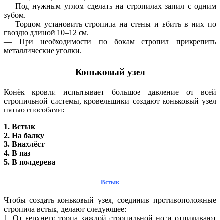
— Под нужным углом сделать на стропилах запил с одним
зубом.
— Торцом установить стропила на стены и вбить в них по
гвоздю длиной 10–12 см.
— При необходимости по бокам стропил прикрепить
металлические уголки.
Коньковый узел
Конёк кровли испытывает большое давление от всей
стропильной системы, кровельщики создают коньковый узел
пятью способами:
1. Встык
2. На балку
3. Внахлёст
4. В паз
5. В полдерева
Встык
Чтобы создать коньковый узел, соединив противоположные
стропила встык, делают следующее:
1. От верхнего торца каждой стропильной ноги отпиливают