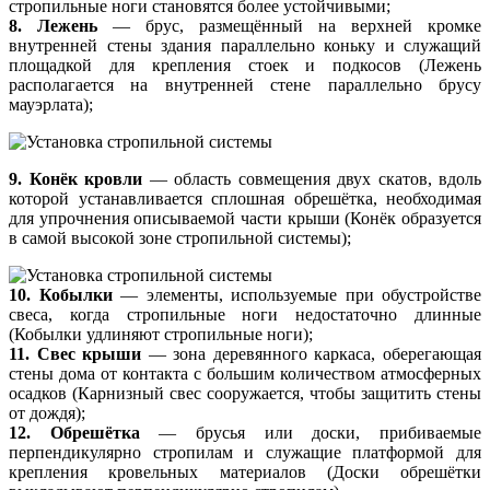
стропильные ноги становятся более устойчивыми;
8. Лежень
— брус, размещённый на верхней кромке
внутренней стены здания параллельно коньку и служащий
площадкой для крепления стоек и подкосов (Лежень
располагается на внутренней стене параллельно брусу
мауэрлата);
9. Конёк кровли
— область совмещения двух скатов, вдоль
которой устанавливается сплошная обрешётка, необходимая
для упрочнения описываемой части крыши (Конёк образуется
в самой высокой зоне стропильной системы);
10. Кобылки
— элементы, используемые при обустройстве
свеса, когда стропильные ноги недостаточно длинные
(Кобылки удлиняют стропильные ноги);
11. Свес крыши
— зона деревянного каркаса, оберегающая
стены дома от контакта с большим количеством атмосферных
осадков (Карнизный свес сооружается, чтобы защитить стены
от дождя);
12. Обрешётка
— брусья или доски, прибиваемые
перпендикулярно стропилам и служащие платформой для
крепления кровельных материалов (Доски обрешётки