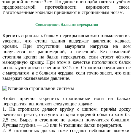
толщиной не менее 3 см. По длине они подбираются с учётом
предполагаемой протяжённости карнизного свеса.
Изготовленные кобылки прибивают к стропильным ногам.
Совмещение с балками перекрытия
Крепить стропила к балкам перекрытия можно только если вы
уверены, что стены здания выдержат давление каркаса
кровли. При отсутствии мауэрлата нагрузка на дом
получается не равномерной, а точечной. Без сомнений
стропила крепят на балки перекрытия, если строят лёгкую
мансардную крышу. При этом в качестве потолочных балок
используют доски сечением 5×15 см. Стропила соединяют не
с мауэрлатом, а с балками чердака, если точно знают, что они
выдержат оказываемое давление.
Чтобы прочно закрепить стропильные ноги на балках
перекрытия, выполняют следующие задачи:
1. На стропилах делают врубку с шипом, причём доску
начинают резать, отступив от края торцевой области хотя бы
2,5 см. Вырез в стропиле не должен получиться большим.
Лучшая глубина — 1/3 или ¼ толщины балки перекрытия.
2. В потолочных досках тоже создают небольшие выемки.