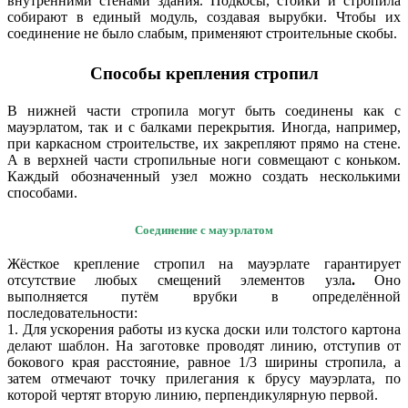
внутренними стенами здания. Подкосы, стойки и стропила
собирают в единый модуль, создавая вырубки. Чтобы их
соединение не было слабым, применяют строительные скобы.
Способы крепления стропил
В нижней части стропила могут быть соединены как с
мауэрлатом, так и с балками перекрытия. Иногда, например,
при каркасном строительстве, их закрепляют прямо на стене.
А в верхней части стропильные ноги совмещают с коньком.
Каждый обозначенный узел можно создать несколькими
способами.
Соединение с мауэрлатом
Жёсткое крепление стропил на мауэрлате гарантирует
отсутствие любых смещений элементов узла
.
Оно
выполняется путём врубки в определённой
последовательности:
1. Для ускорения работы из куска доски или толстого картона
делают шаблон. На заготовке проводят линию, отступив от
бокового края расстояние, равное 1/3 ширины стропила, а
затем отмечают точку прилегания к брусу мауэрлата, по
которой чертят вторую линию, перпендикулярную первой.