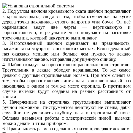
2. Под углом наклона кровельного ската шаблон подставляют
к краю мауэрлата, следя за тем, чтобы отмеченная на куске
дерева точка находилась строго напротив угла бруса. От неё
карандашом ведут две черты — вертикальную и
горизонтальную, в результате чего получают на заготовке
треугольник, который аккуратно выпиливают.
3. Изготовленный шаблон оценивают на правильность,
насаживая на мауэрлат в нескольких местах. Если сделанный
паз оказался меньше или больше чем нужно, то лекало
изготавливают заново, исправляя допущенную ошибку.
4. Шаблон кладут на горизонтально расположенное стропило.
Треугольник в лекале обводят карандашом. То же самое
делают с другими стропильными ногами. При этом следят за
тем, чтобы горизонтальная линия паза в лекале каждый раз
находилась в одном и том же месте стропила. В противном
случае выемки будут созданы на разных расстояниях от
конька.
5. Начерченные на стропилах треугольники выпиливают
ручной ножовкой. Инструментом действуют не спеша, дабы
случайно не увеличить глубину паза в стропильной ноге.
Обладая навыками работы с электрической пилой, выемки
можно делать и этим прибором.
6. Правильность размера сделанных пазов проверяют лекалом.