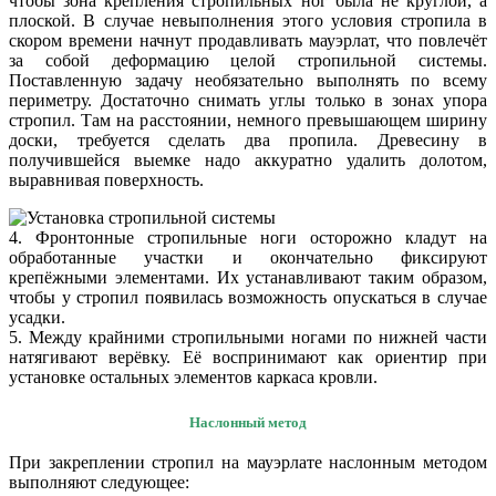
чтобы зона крепления стропильных ног была не круглой, а
плоской. В случае невыполнения этого условия стропила в
скором времени начнут продавливать мауэрлат, что повлечёт
за собой деформацию целой стропильной системы.
Поставленную задачу необязательно выполнять по всему
периметру. Достаточно снимать углы только в зонах упора
стропил. Там на расстоянии, немного превышающем ширину
доски, требуется сделать два пропила. Древесину в
получившейся выемке надо аккуратно удалить долотом,
выравнивая поверхность.
4. Фронтонные стропильные ноги осторожно кладут на
обработанные участки и окончательно фиксируют
крепёжными элементами. Их устанавливают таким образом,
чтобы у стропил появилась возможность опускаться в случае
усадки.
5. Между крайними стропильными ногами по нижней части
натягивают верёвку. Её воспринимают как ориентир при
установке остальных элементов каркаса кровли.
Наслонный метод
При закреплении стропил на мауэрлате наслонным методом
выполняют следующее: